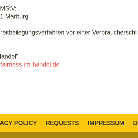
2 MStV:
41 Marburg
reitbeilegungsverfahren vor einer Verbraucherschli
Handel".
.fairness-im-handel.de
VACY POLICY
REQUESTS
IMPRESSUM
D