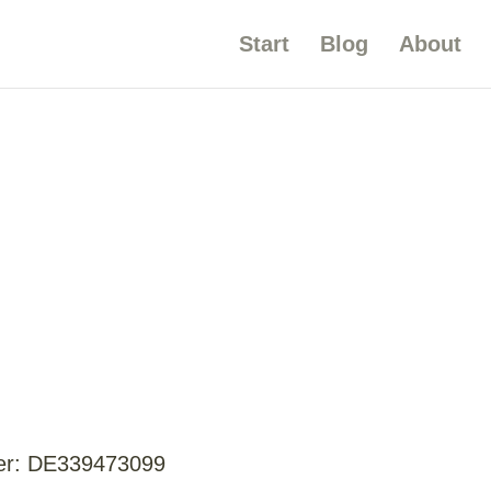
Start
Blog
About
mer: DE339473099